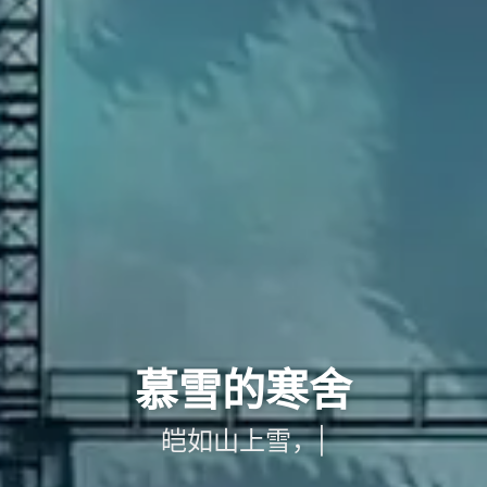
慕雪的寒舍
皑
|