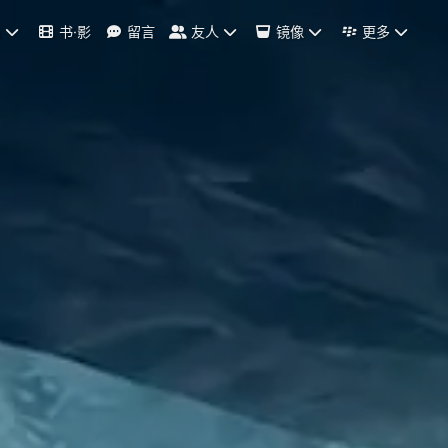
档
书·影
留言
友人
镜像
更多