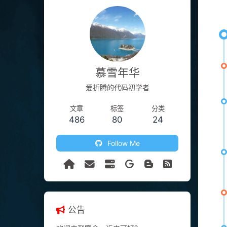
慕雪年华
爱折腾的代码初学者
文章
标签
分类
486
80
24
Follow Me
公告