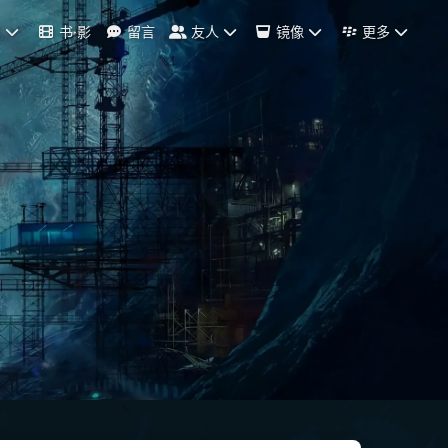
档
书·影
留言
友人
镜像
更多