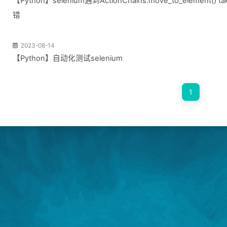
【Python】selenium遇到ActionChains.move_to_element() takes
错
2023-08-14
【Python】自动化测试selenium
1