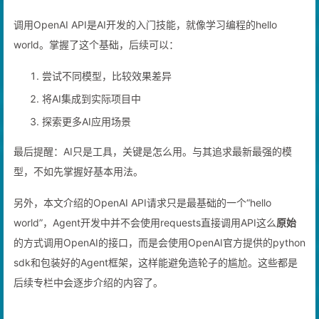
4. 总结
36
else
:
37
print
(
f"请求失败，状态码: 
{response.statu
调用OpenAI API是AI开发的入门技能，就像学习编程的hello
38
39
# 使用示例
world。掌握了这个基础，后续可以：
40
if
 __name__ == 
"__main__"
:
41
    API_KEY = 
"your_api_key_here"
尝试不同模型，比较效果差异
42
    stream_response(API_KEY, 
"请写一首关于冬天的诗
将AI集成到实际项目中
探索更多AI应用场景
最后提醒：AI只是工具，关键是怎么用。与其追求最新最强的模
型，不如先掌握好基本用法。
另外，本文介绍的OpenAI API请求只是最基础的一个“hello
world”，Agent开发中并不会使用requests直接调用API这么
原始
的方式调用OpenAI的接口，而是会使用OpenAI官方提供的python
sdk和包装好的Agent框架，这样能避免造轮子的尴尬。这些都是
后续专栏中会逐步介绍的内容了。