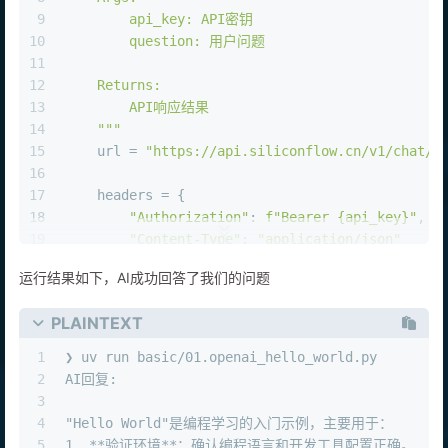
8
    Args:
9
        api_key: API密钥
10
        question: 用户问题
11
12
    Returns:
13
        API响应结果
14
    """
15
    url = 
"https://api.siliconflow.cn/v1/chat/c
16
17
    headers = {
18
"Authorization"
: 
f"Bearer 
{api_key}
"
,
19
"Content-Type"
: 
"application/json"
20
    }
运行结果如下，AI成功回答了我们的问题
21
22
    data = {
PLAINTEXT
23
"model"
: 
"Qwen/Qwen3-8B"
,
24
"messages"
: [
1
❯ uv run basic/01.openai_hello_world.py 
25
            {
"role"
: 
"system"
, 
"content"
: 
"你是
2
AI回复: 
26
            {
"role"
: 
"user"
, 
"content"
: questio
3
27
        ],
4
"Hello World"是编程学习的入门示例，主要用于：  