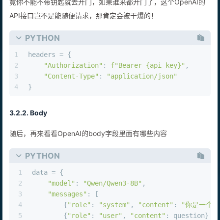
48
else
:
49
print
(
f"AI回复: 
{result[
'choices'
][
0
][
'm
竟你不能不带钥匙就去开门，如果谁来都开门了，这个OpenAI的
API接口岂不是能随便请求，那肯定会被干爆的！
PYTHON
1
headers = {
2
"Authorization"
: 
f"Bearer 
{api_key}
"
,
3
"Content-Type"
: 
"application/json"
4
}
3.2.2. Body
随后，再来看看OpenAI的body字段里面有哪些内容
PYTHON
1
data = {
2
"model"
: 
"Qwen/Qwen3-8B"
,
3
"messages"
: [
4
        {
"role"
: 
"system"
, 
"content"
: 
"你是一个有