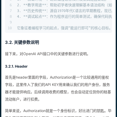
28
"stream"
: 
False
,
5
1. **验证环境**：确认编程语言和开发工具配置正确。  
29
"max_tokens"
: 
512
,
6
2. **教学用途**：帮助初学者快速理解基本语法结构（如输
30
"temperature"
: 
0.7
,
7
3. **历史传统**：源自1970年代C语言的早期教程，现已成为编
31
"top_p"
: 
0.7
8
4. **调试起点**：作为程序运行的简单测试，确保代码执行
32
    }
9
33
10
它象征着编程学习的起点，强调“能运行即可”的核心目标。
34
    response = requests.post(url, headers=heade
35
3.2. 关键参数说明
36
if
 response.status_code == 
200
:
37
return
 response.json()
接下来，对OpenAI API接口中的关键参数进行说明。
38
else
:
39
return
 {
"error"
: 
f"请求失败，状态码: 
{res
40
3.2.1. Header
41
# 使用示例
首先是header里面的字段，Authorization是一个比较通用的鉴权
42
if
 __name__ == 
"__main__"
:
43
    API_KEY = 
"your_api_key_here"
# 替换为实际A
字段，这里传入了我们的API KEY用来确认我们的用户身份，服务
44
    result = call_ai_api(API_KEY, 
"Hello Wor
器才能提供响应。后续调用收费的模型，也会自动定位到你的硅基
45
流动账户，进行扣费。
46
if
"error"
in
 result:
47
print
(
f"请求出错: 
{result[
'error'
]}
"
)
简单来说，Authorization就是一个身份标识，好比进门的钥匙。毕