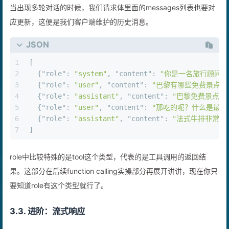
当出现多轮对话的时候，我们请求体里面的messages列表也要对
应更新，这便是我们客户端维护的历史消息。
JSON
1
[
2
{
"role"
:
"system"
,
"content"
:
"你是一名旅行顾问"
3
{
"role"
:
"user"
,
"content"
:
"巴黎有哪些免费景点？
4
{
"role"
:
"assistant"
,
"content"
:
"巴黎免费景点有
5
{
"role"
:
"user"
,
"content"
:
"那吃的呢？什么是最好
6
{
"role"
:
"assistant"
,
"content"
:
"法式牛排非常吃
7
]
role中比较特殊的是tool这个类型，代表的是工具调用的返回结
果。这部分在后续function calling实操部分再展开讲讲，现在你只
要知道role有这个类型就行了。
3.3. 进阶：流式响应