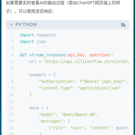
如果需要实时查看AI的输出过程（类似ChatGPT网页端上的样
子），可以使用流式响应：
PYTHON
1
import
 requests
2
import
 json
3
4
def
stream_response
(
api_key, question
):
5
    url = 
"https://api.siliconflow.cn/v1/chat/c
6
7
    headers = {
8
"Authorization"
: 
f"Bearer 
{api_key}
"
,
9
"Content-Type"
: 
"application/json"
10
    }
11
12
    data = {
13
"model"
: 
"Qwen/Qwen3-8B"
,
14
"messages"
: [
15
            {
"role"
: 
"user"
, 
"content"
: questio