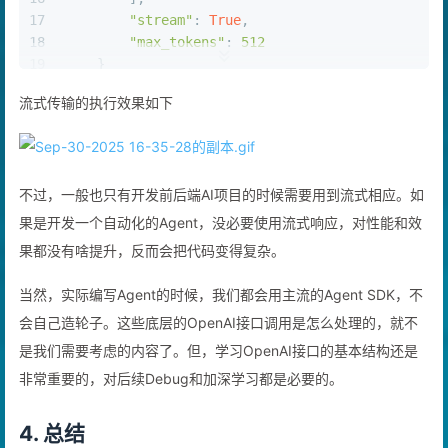
16
        ],
17
"stream"
: 
True
,
18
"max_tokens"
: 
512
19
    }
20
流式传输的执行效果如下
21
    response = requests.post(url, headers=heade
22
# 这里返回200，并不是请求全都发回来了，而是连上
23
if
 response.status_code == 
200
:
24
# 开始遍历返回的结果，判断是不是有数据
不过，一般也只有开发前后端AI项目的时候需要用到流式相应。如
25
for
 line 
in
 response.iter_lines():
26
if
 line:
果是开发一个自动化的Agent，没必要使用流式响应，对性能和效
27
                line_str = line.decode(
'utf-8'
)
果都没有啥提升，反而会把代码变得复杂。
28
if
 line_str.startswith(
'data:'
)
29
if
 line_str == 
'data: [DONE
当然，实际编写Agent的时候，我们都会用主流的Agent SDK，不
30
break
会自己造轮子。这些底层的OpenAI接口调用是怎么处理的，就不
31
                    json_str = line_str[
5
:]
是我们需要考虑的内容了。但，学习OpenAI接口的基本结构还是
32
                    chunk = json.loads(json_str
33
# 真的有数据诶，打印一下！
非常重要的，对后续Debug和加深学习都是必要的。
34
if
 chunk[
'choices'
][
0
][
'del
35
print
(chunk[
'choices'
][