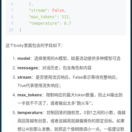
5
        {
"role"
: 
"user"
, 
"content"
: question}
6
    ],
7
"stream"
: 
False
,
8
"max_tokens"
: 
512
,
9
"temperature"
: 
0.7
10
}
这个body里面包含的字段如下：
model
：选择使用的AI模型，硅基流动提供多种模型可选
messages
：对话历史，包含角色和内容
stream
：是否使用流式响应，False表示等待完整响应，
True代表使用流失响应；
max_tokens
：限制响应的最大token数量，防止AI输出到
一半就不干活了，或者输出太多"跑火车"；
temperature
：控制回答的随机性，0到1之间的小数，值越
高回答越有创意，或者说越高就越偏离你的原定目标。如果