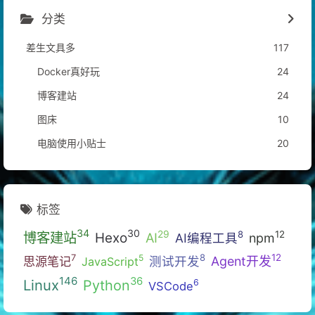
分类
差生文具多
117
Docker真好玩
24
博客建站
24
图床
10
电脑使用小贴士
20
标签
34
30
29
12
8
博客建站
Hexo
AI
AI编程工具
npm
12
8
7
5
思源笔记
测试开发
Agent开发
JavaScript
146
36
Linux
Python
6
VSCode